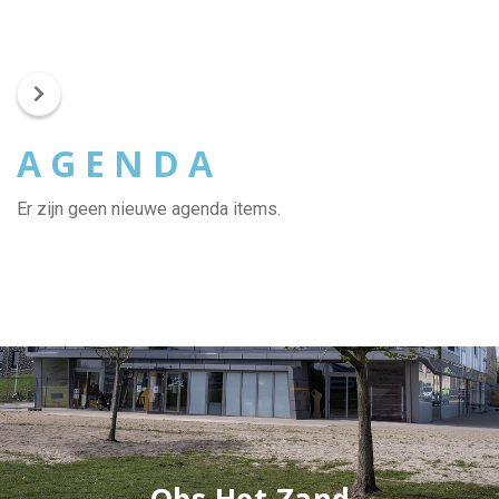
A G E N D A
Er zijn geen nieuwe agenda items.
Obs Het Zand