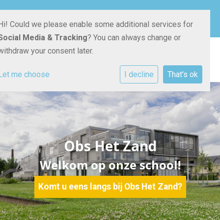
Pauwoogvlinder 18
030 - 670 46 50
E-mailadres
Hi! Could we please enable some additional services for
3544 DB Utrecht
Social Media & Tracking
? You can always change or
withdraw your consent later.
Let me choose
I decline
That's ok
Obs Het Zand
Welkom op onze school!
Komt u eens langs bij Obs Het Zand?