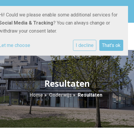
Pauwoogvlinder 18
030 - 670 46 50
E-mailadres
Hi! Could we please enable some additional services for
3544 DB Utrecht
Social Media & Tracking
? You can always change or
withdraw your consent later.
Let me choose
I decline
That's ok
Resultaten
Home
»
Onderwijs
»
Resultaten