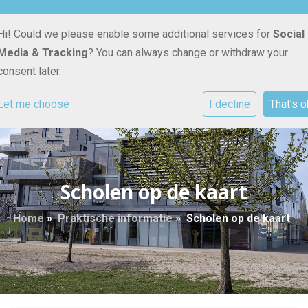
Pauwoogvlinder 18
030 - 670 46 50
E-mailadres
Hi! Could we please enable some additional services for
Social
3544 DB Utrecht
Media & Tracking
? You can always change or withdraw your
consent later.
Let me choose
I decline
That's o
Scholen op de kaart
Home
»
Praktische informatie
»
Scholen op de kaart